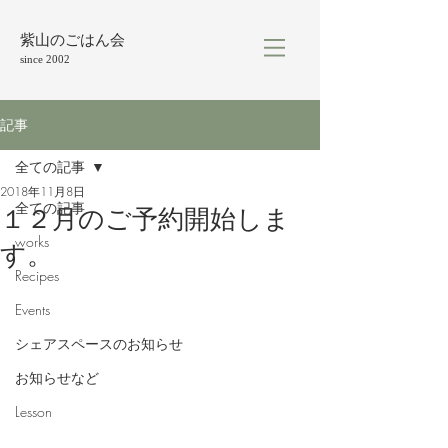
紫山のごはん会
since 2002
記事
全ての記事
2018年11月8日
全ての記事
１２月のご予約開始しま
works
す。
Recipes
Events
シェアスペースのお知らせ
お知らせなど
Lesson