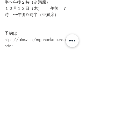
半〜午後２時（※満席）
１２月１３日（木）　　午後　７
時　〜午後９時半（※満席）
予約は
https://airrsv.net/mgohankaibunsitu/cale
ndar
Lesson