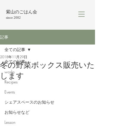
紫山のごはん会
since 2002
記事
全ての記事
2018年11月29日
全ての記事
冬の野菜ボックス販売いた
works
します
Recipes
Events
シェアスペースのお知らせ
お知らせなど
Lesson