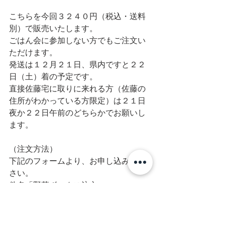
こちらを今回３２４０円（税込・送料
別）で販売いたします。
ごはん会に参加しない方でもご注文い
ただけます。
発送は１２月２１日、県内ですと２２
日（土）着の予定です。
直接佐藤宅に取りに来れる方（佐藤の
住所がわかっている方限定）は２１日
夜か２２日午前のどちらかでお願いし
ます。
（注文方法）
下記のフォームより、お申し込みくだ
さい。
件名「野菜ボックス注文」
メッセージ欄に　配送の場合は送付
先、個数をお書き込みください。
直接取りに来る方はその旨ご記入願い