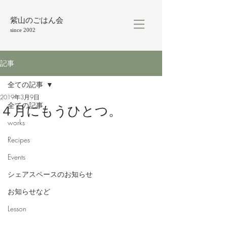
紫山のごはん会
since 2002
記事
全ての記事
2019年3月9日
全ての記事
４月にもうひとつ。
works
Recipes
Events
シェアスペースのお知らせ
お知らせなど
Lesson