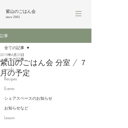
紫山のごはん会
since 2002
記事
全ての記事
2019年6月25日
全ての記事
紫山のごはん会 分室 / ７
works
月の予定
Recipes
Events
シェアスペースのお知らせ
お知らせなど
Lesson