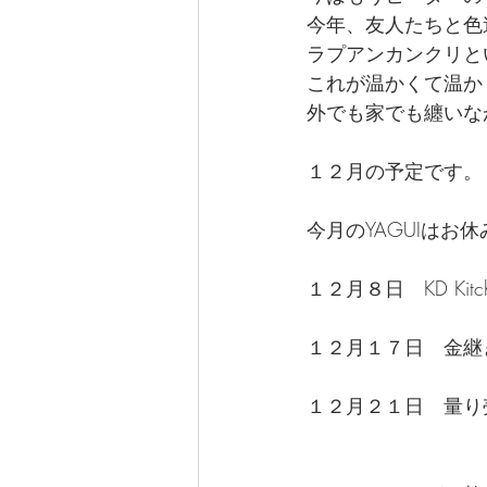
今年、友人たちと色
ラプアンカンクリと
これが温かくて温か
外でも家でも纏いな
１２月の予定です。
今月のYAGUIはお
１２月８日　KD Kitch
１２月１７日　金継
１２月２１日　量り