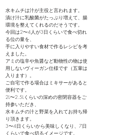
水キムチは汁が主役と言われます。
漬け汁に乳酸菌がたっぷり増えて、腸
環境を整えてくれるのだそうです。
今回は2〜4人が3日くらいで食べ切れ
る位の量を、
手に入りやすい食材で作るレシピを考
えました。
アミの塩辛や魚醤など動物性の物は使
用しないヴィーガン仕様です（五葷は
入ります）。
ご自宅で作る場合はミキサーがあると
便利です。
2L〜2.5Lくらいの深めの密閉容器をご
持参いただき、
水キムチの汁と野菜を入れてお持ち帰
り頂きます。
3〜4日くらいから美味しくなり、7日
くらいで食べ切るイメージです。