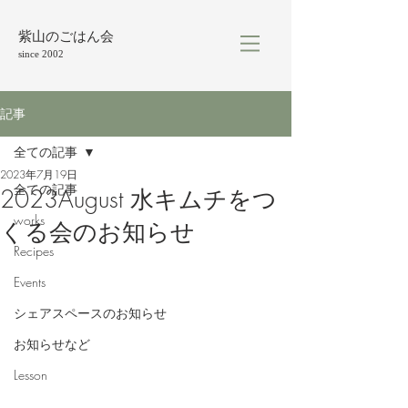
紫山のごはん会
since 2002
記事
全ての記事
2023年7月19日
全ての記事
2023August 水キムチをつ
works
くる会のお知らせ
Recipes
Events
シェアスペースのお知らせ
お知らせなど
Lesson