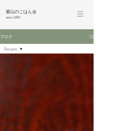
紫山のごはん会
since 2002
ブログ
Recipes
全ての記
事
works
Recipes
Events
シェアス
ペースの
お知らせ
お知らせ
など