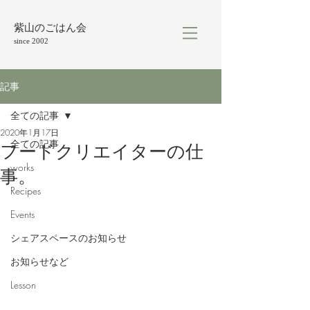
紫山のごはん会
since 2002
記事
全ての記事
2020年1月17日
全ての記事
フードクリエイターの仕
works
事。
Recipes
Events
シェアスペースのお知らせ
お知らせなど
Lesson